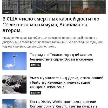
Важно
В США число смертных казней достигло
12-летнего максимума; Алабама на
втором...
Увеличение числа казней в США вызывает общественный интерес и
дискуссию На фоне возобновления казней в США в последние годы, 2025
год уже стал рекордным количеством...
Торнадо в Техасе: город объяснил
бездействие сирен сбоем в сервере
Важно
Умер журналист Сид Дэвис, освещавший
убийство Кеннеди и инаугурацию
Линдона Джонсона
Важно
Гость Disney World скончался в отеле
Contemporary Resort, третья смерть в...