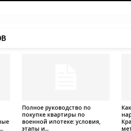
ОВ
Полное руководство по
Как
покупке квартиры по
нар
ные
военной ипотеке: условия,
Кр
.
этапы и...
мет