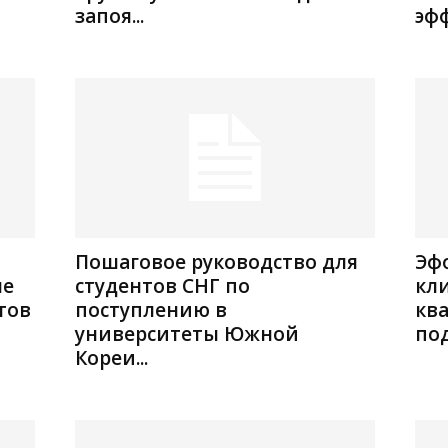
запоя...
эф
Пошаговое руководство для
Эф
ые
студентов СНГ по
кл
тов
поступлению в
кв
университеты Южной
под
Кореи...