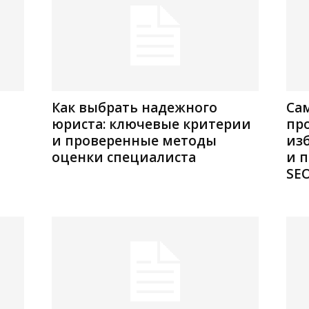
Как выбрать надежного
Са
юриста: ключевые критерии
про
и проверенные методы
из
оценки специалиста
и 
SE