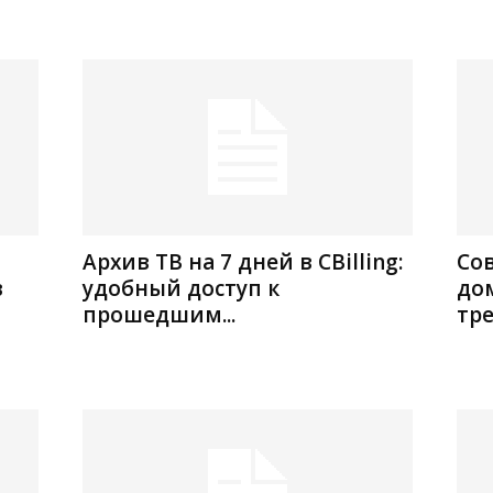
Архив ТВ на 7 дней в CBilling:
Со
в
удобный доступ к
до
прошедшим...
тре