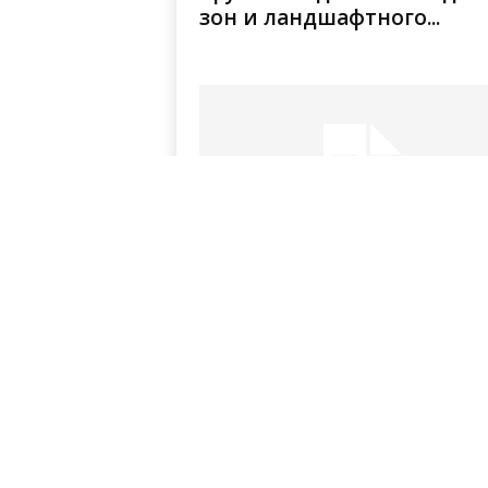
зон и ландшафтного...
Современные подходы к
премиум шумоизоляции
автомобиля: выбор
материалов и технологии
монтажа