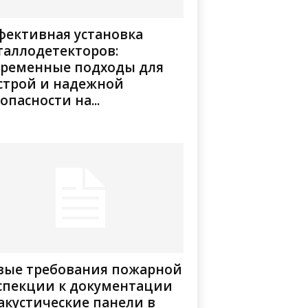
фективная установка
таллодетекторов:
временные подходы для
строй и надежной
опасности на...
вые требования пожарной
спекции к документации
акустические панели в