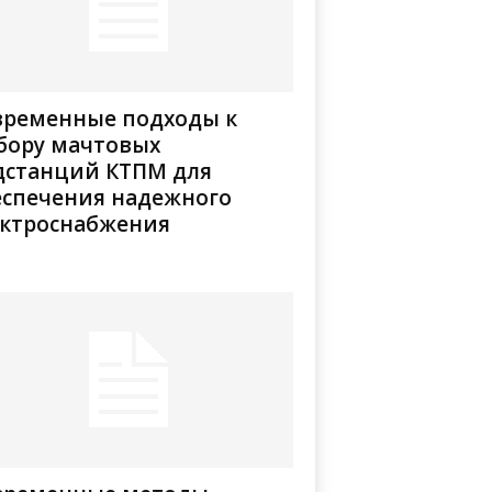
временные подходы к
бору мачтовых
дстанций КТПМ для
еспечения надежного
ектроснабжения