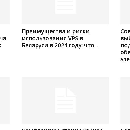
Преимущества и риски
Со
ча
использования VPS в
вы
:
Беларуси в 2024 году: что...
по
об
эл