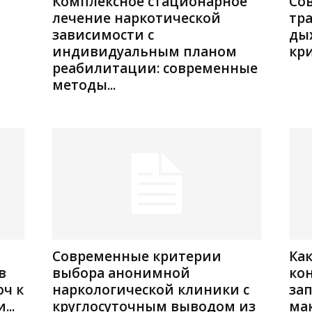
Комплексное стационарное
Со
лечение наркотической
тр
зависимости с
ды
индивидуальным планом
кр
реабилитации: современные
методы...
Современные критерии
Как
в
выбора анонимной
ко
юч к
наркологической клиники с
за
..
круглосуточным выводом из
ма