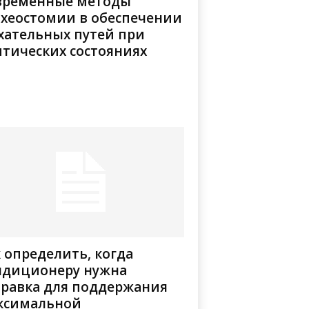
временные методы
ахеостомии в обеспечении
хательных путей при
итических состояниях
 определить, когда
ндиционеру нужна
правка для поддержания
ксимальной